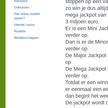
stoppen op één va
Blackjack
zo win je dus alti
Gokkasten
mega jackpot van
Hoe online roulette
spelen?
3 miljoen euro.
Internet casino
Er is een Mini Jac
Roulette
verder op.
Weddenschappen
Dan is er de Minor
verder op.
De Major Jackpot i
op
De Mega Jackpot st
verder op.
Totdat er een winna
er eenmaal een wi
dan begint het wee
De jackpot wordt